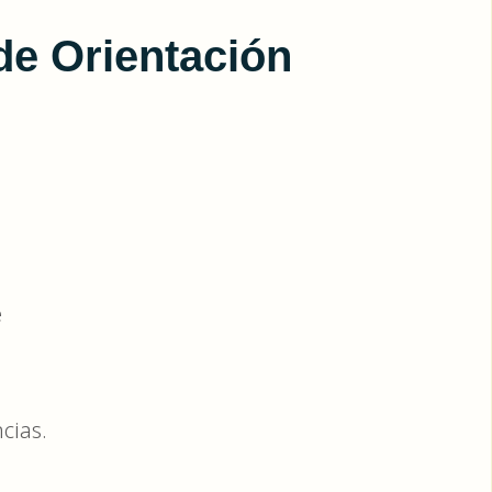
 de Orientación
e
cias.