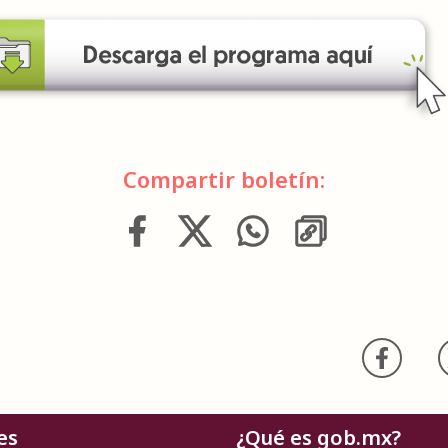
Compartir boletín:
es
¿Qué es gob.mx?