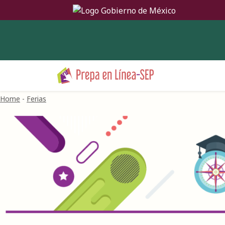
Home
-
Ferias