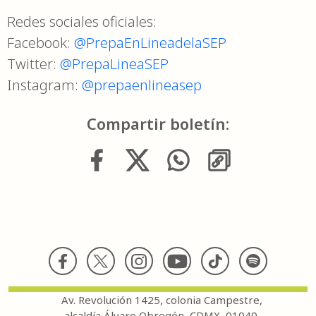
Redes sociales oficiales:
Facebook:
@PrepaEnLineadelaSEP
Twitter:
@PrepaLineaSEP
Instagram:
@prepaenlineasep
Compartir boletín:
Av. Revolución 1425, colonia Campestre,
alcaldía Álvaro Obregón, CDMX, 01040.