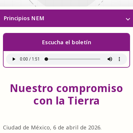
Principios NEM
Responsabilidad ciudadana
Escucha el boletín
Honestidad
Nuestro compromiso
Participación en la transformación
de la sociedad
con la Tierra
Respeto por la naturaleza
Ciudad de México, 6 de abril de 2026.